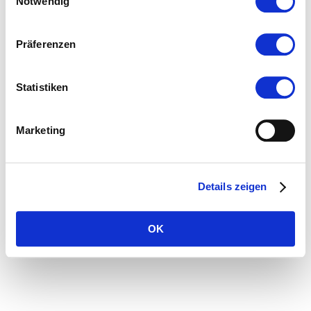
Notwendig
[tech] Wie melde ich mich bei Mastodon an?
Präferenzen
Wie melde ich mich bei Mastodon an? hier geht es zum How-To.
© 2018 hashtag42
Impressum / Datenschutz
Statistiken
Powered by
WordPress
. Theta theme by
CooThemes.com
.
Marketing
Details zeigen
OK