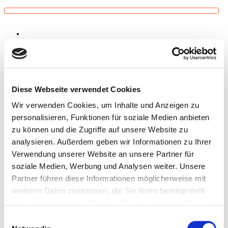
Diese Webseite verwendet Cookies
Browse:
Wir verwenden Cookies, um Inhalte und Anzeigen zu
Home
personalisieren, Funktionen für soziale Medien anbieten
Blog
boost
zu können und die Zugriffe auf unsere Website zu
analysieren. Außerdem geben wir Informationen zu Ihrer
Verwendung unserer Website an unsere Partner für
soziale Medien, Werbung und Analysen weiter. Unsere
Partner führen diese Informationen möglicherweise mit
weiteren Daten zusammen, die Sie ihnen bereitgestellt
haben oder die sie im Rahmen Ihrer Nutzung der Dienste
gesammelt haben. Sie geben Einwilligung zu unseren
Einwilligungsauswahl
Cookies, wenn Sie unsere Webseite weiterhin nutzen.